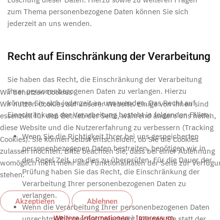
zum Thema personenbezogene Daten können Sie sich
jederzeit an uns wenden.
Recht auf Einschränkung der Verarbeitung
Sie haben das Recht, die Einschränkung der Verarbeitung
Ihrer personenbezogenen Daten zu verlangen. Hierzu
Wir benutzen Cookies
können Sie sich jederzeit an uns wenden. Das Recht auf
Wir nutzen Cookies auf unserer Website. Einige von ihnen sind
Einschränkung der Verarbeitung besteht in folgenden Fällen:
essenziell für den Betrieb der Seite, während andere uns helfen,
diese Website und die Nutzererfahrung zu verbessern (Tracking
Wenn Sie die Richtigkeit Ihrer bei uns gespeicherten
Cookies). Sie können selbst entscheiden, ob Sie die Cookies
personenbezogenen Daten bestreiten, benötigen wir in
zulassen möchten. Bitte beachten Sie, dass bei einer Ablehnung
der Regel Zeit, um dies zu überprüfen. Für die Dauer der
womöglich nicht mehr alle Funktionalitäten der Seite zur Verfügu
Prüfung haben Sie das Recht, die Einschränkung der
stehen.
Verarbeitung Ihrer personenbezogenen Daten zu
verlangen.
Akzeptieren
Ablehnen
Wenn die Verarbeitung Ihrer personenbezogenen Daten
Weitere Informationen
|
Impressum
unrechtmäßig geschah/geschieht, können Sie statt der